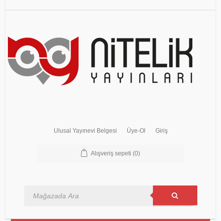
Ulusal Yayınevi Belgesi
Üye-Ol
Giriş
Alışveriş sepeti
(0)