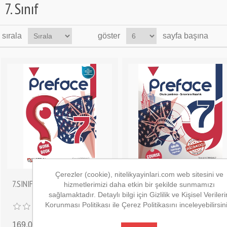
7. Sınıf
sırala
göster
sayfa başına
Çerezler (cookie), nitelikyayinlari.com web sitesini ve
7.SINIF PREFACE WORKBOOK
7.SINIF PREFACE COURSE
hizmetlerimizi daha etkin bir şekilde sunmamızı
BOOK
sağlamaktadır. Detaylı bilgi için Gizlilik ve Kişisel Verileri
Korunması Politikası ile Çerez Politikasını inceleyebilirsin
169,00 ₺
100,00 ₺