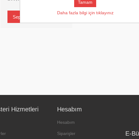
Tamam
Daha fazla bilgi için tıklayınız
eri Hizmetleri
Hesabım
Hesabım
E-Bü
ler
Siparişler