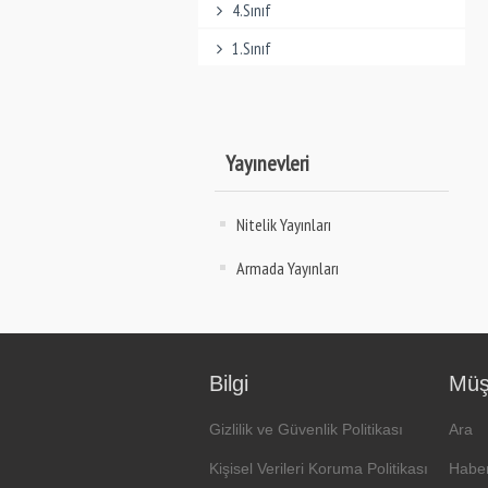
4.Sınıf
1.Sınıf
Yayınevleri
Nitelik Yayınları
Armada Yayınları
Bilgi
Müşt
Gizlilik ve Güvenlik Politikası
Ara
Kişisel Verileri Koruma Politikası
Haber