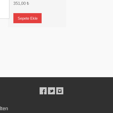
351,00 ₺
lten