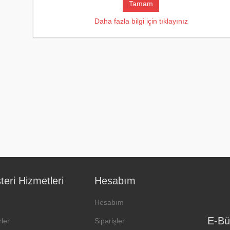
Tamam
Daha fazla bilgi için tıklayınız
eri Hizmetleri
Hesabım
Hesabım
E-Bü
ler
Siparişler