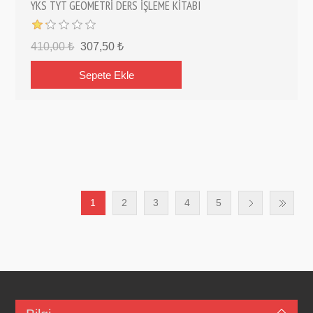
YKS TYT GEOMETRİ DERS İŞLEME KİTABI
410,00 ₺
307,50 ₺
1
2
3
4
5