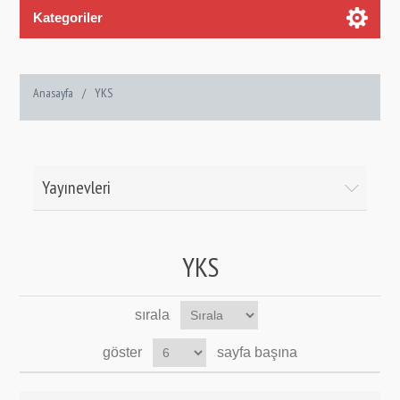
Kategoriler
Anasayfa
/
YKS
Yayınevleri
YKS
sırala
göster
sayfa başına