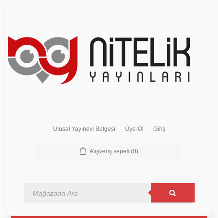
Ulusal Yayınevi Belgesi
Üye-Ol
Giriş
Alışveriş sepeti
(0)