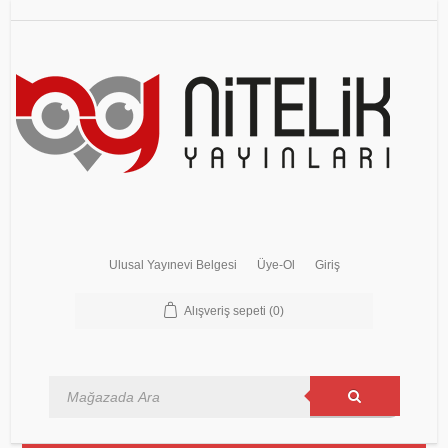
Ulusal Yayınevi Belgesi
Üye-Ol
Giriş
Alışveriş sepeti
(0)