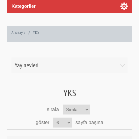
Kategoriler
Anasayfa
/
YKS
Yayınevleri
YKS
sırala
göster
sayfa başına