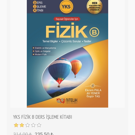
YKS FİZİK B DERS İŞLEME KİTABI
314,00 ₺
235,50 ₺