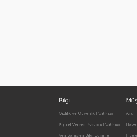
Bilgi
Müşt
Gizlilik ve Güvenlik Politikası
Ara
Kişisel Verileri Koruma Politikası
Haber
Veri Sahipleri Bilgi Edinme
İncel