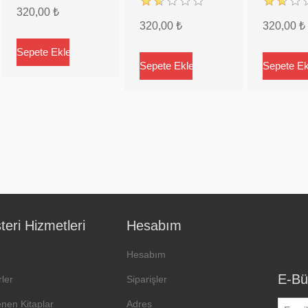
320,00 ₺
320,00 ₺
320,00 ₺
eri Hizmetleri
Hesabım
Hesabım
E-Bü
ler
Siparişler
enen Kitaplar
Adres