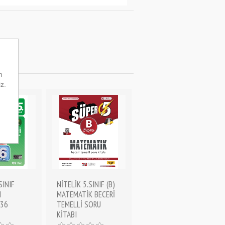
n
iz.
SINIF
NİTELİK 5.SINIF (B)
N
MATEMATİK BECERİ
(36
TEMELLİ SORU
KİTABI