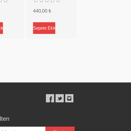
440,00 ₺
lten