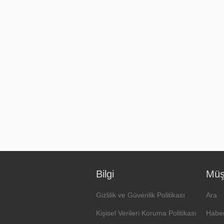
Bilgi
Müşt
Gizlilik ve Güvenlik Politikası
Ara
Kişisel Verileri Koruma Politikası
Haber