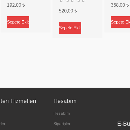
192,00 ₺
368,00 ₺
520,00 ₺
eri Hizmetleri
Hesabım
Hesabım
E-Bü
ler
Siparişler