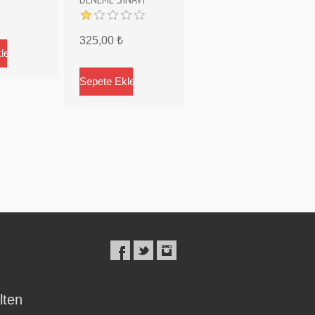
325,00 ₺
lten