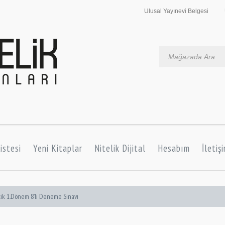
Ulusal Yayınevi Belgesi
istesi
Yeni Kitaplar
Nitelik Dijital
Hesabım
İletiş
ik 1.Dönem 8’li Deneme Sınavı