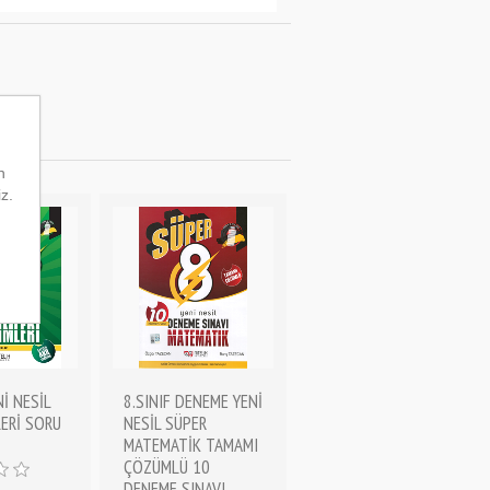
n
iz.
Nİ NESİL
8.SINIF DENEME YENİ
LERİ SORU
NESİL SÜPER
MATEMATİK TAMAMI
ÇÖZÜMLÜ 10
DENEME SINAVI