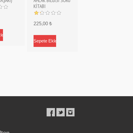
BAŞARI)
AHLAK BİLGİSİ SORU
KİTABI
225,00 ₺
lten