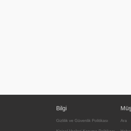
Bilgi
Müşt
Gizlilik ve Güvenlik Politikası
Ara
Kişisel Verileri Koruma Politikası
Haber