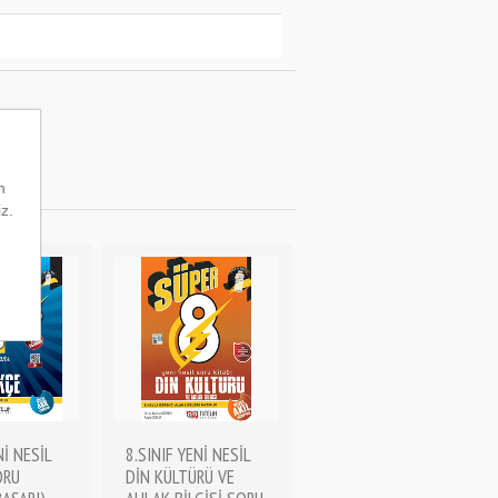
n
iz.
Nİ NESİL
8.SINIF YENİ NESİL
ORU
DİN KÜLTÜRÜ VE