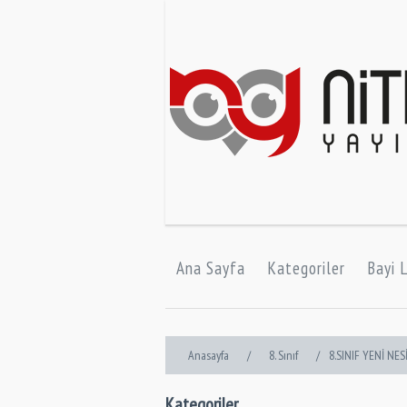
Ana Sayfa
Kategoriler
Bayi L
Anasayfa
/
8. Sınıf
/
8.SINIF YENİ NES
Kategoriler