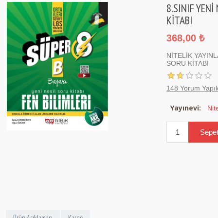
8.SINIF YENİ
KİTABI
368,00 ₺
NİTELİK YAYINL
SORU KİTABI
148 Yorum Yapıl
Yayınevi:
Nit
Ürün Açıklaması
Kargo