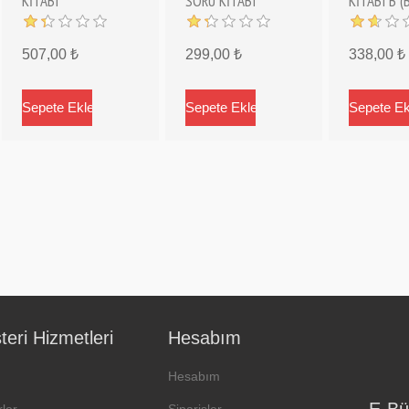
KİTABI
SORU KİTABI
KİTABI B (
507,00 ₺
299,00 ₺
338,00 ₺
eri Hizmetleri
Hesabım
Hesabım
E-Bü
ler
Siparişler