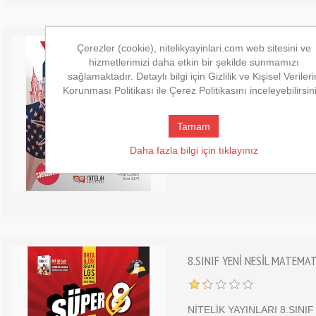
Çerezler (cookie), nitelikyayinlari.com web sitesini ve
5.SINIF İNGİLİZCE PREFACE
hizmetlerimizi daha etkin bir şekilde sunmamızı
sağlamaktadır. Detaylı bilgi için Gizlilik ve Kişisel Verileri
Korunması Politikası ile Çerez Politikasını inceleyebilirsin
NİTELİK YAYINLARI 5.SINI
COURSEBOOK
Tamam
149,00 ₺
Daha fazla bilgi için tıklayınız
8.SINIF YENİ NESİL MATEMA
NİTELİK YAYINLARI 8.SINI