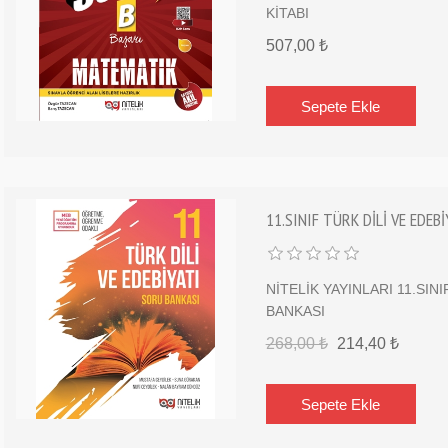
KİTABI
507,00 ₺
11.SINIF TÜRK DİLİ VE EDE
NİTELİK YAYINLARI 11.SIN
BANKASI
268,00 ₺
214,40 ₺