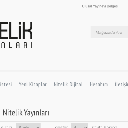
Ulusal Yayınevi Belgesi
istesi
Yeni Kitaplar
Nitelik Dijital
Hesabım
İletiş
Nitelik Yayınları
sırala
göster
sayfa başına