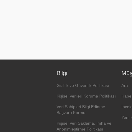
Bilgi
Müşt
Gizlilik ve Güvenlik Politikası
Ara
Kişisel Verileri Koruma Politikası
Haber
Veri Sahipleri Bilgi Edinme
İncel
Başvuru Formu
Yeni 
Kişisel Veri Saklama, İmha ve
Anonimleştirme Politikası