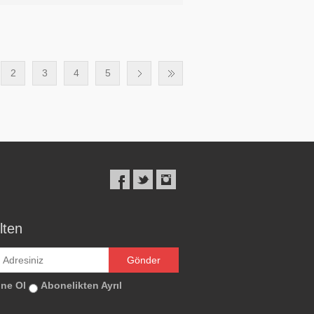
2
3
4
5
lten
ne Ol
Abonelikten Ayrıl