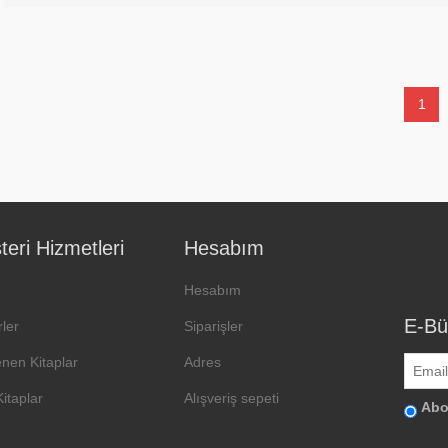
1
eri Hizmetleri
Hesabım
Hesabım
E-Bü
ler
Siparişler
enen Kitaplar
Adres
Kitaplar
Alışveriş sepeti
Abo