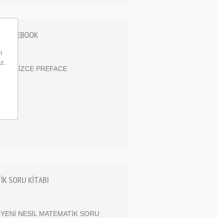
 COURSEBOOK
n
iz.
F İNGİLİZCE PREFACE
TİK SORU KİTABI
F YENİ NESİL MATEMATİK SORU