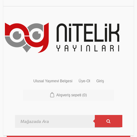
Ulusal Yayınevi Belgesi
Üye-Ol
Giriş
Alışveriş sepeti
(0)