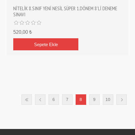
NİTELİK 8.SINIF YENİ NESİL SÜPER 1.DÖNEM 8'Lİ DENEME
SINAVI
520,00 ₺
6
7
8
9
10