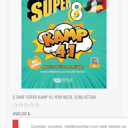
8.SINIF SÜPER KAMP 41 YENİ NESİL SORU KİTABI
498,00 ₺
Çerezler (cookie), nitelikyayinlari.com web sitesini ve