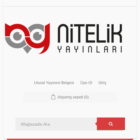
Ulusal Yayınevi Belgesi
Üye-Ol
Giriş
Alışveriş sepeti
(0)