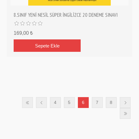
8.SINIF YENİ NESİL SÜPER İNGİLİZCE 20 DENEME SINAVI
169,00 ₺
4
5
6
7
8