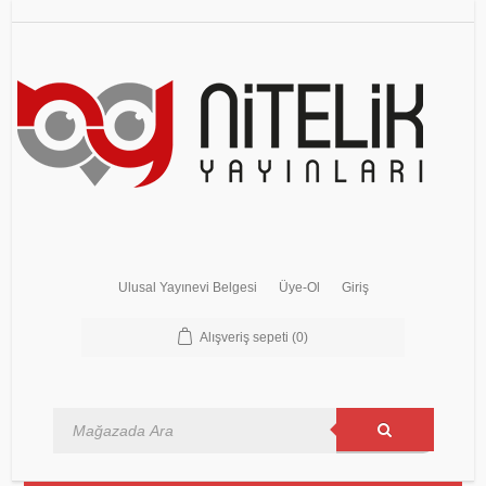
Ulusal Yayınevi Belgesi
Üye-Ol
Giriş
Alışveriş sepeti
(0)