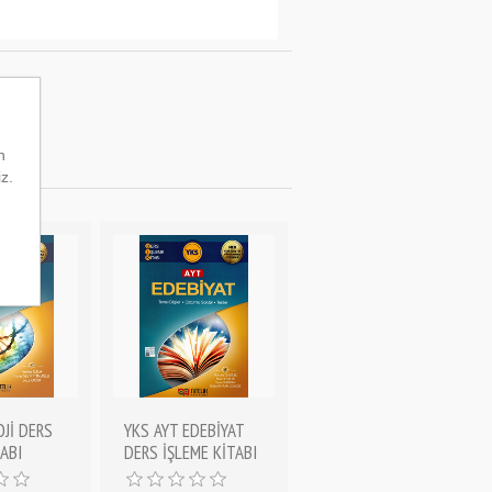
n
iz.
OJİ DERS
YKS AYT EDEBİYAT
ABI
DERS İŞLEME KİTABI