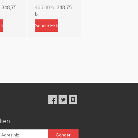
348,75
465,00 ₺
348,75
₺
lten