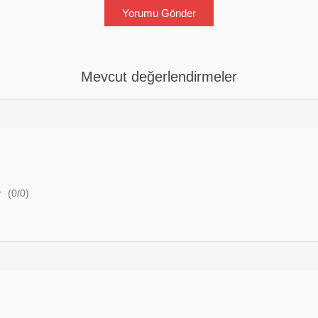
Mevcut değerlendirmeler
r
(
0
/
0
)