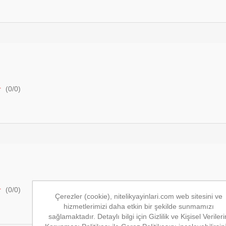
r
(
0
/
0
)
r
(
0
/
0
)
Çerezler (cookie), nitelikyayinlari.com web sitesini ve
hizmetlerimizi daha etkin bir şekilde sunmamızı
sağlamaktadır. Detaylı bilgi için Gizlilik ve Kişisel Verileri