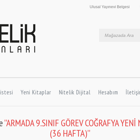
Ulusal Yayınevi Belgesi
istesi
Yeni Kitaplar
Nitelik Dijital
Hesabım
İletiş
le
ARMADA 9.SINIF GÖREV COĞRAFYA YENİ 
(36 HAFTA)