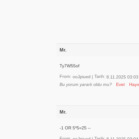
Mr.
Ty7W55of
From:
Tarih:
ooJpiued
|
8.11.2025 03:03
Bu yorum yararlı oldu mu?
Evet
Hayı
Mr.
-1 OR 5*5=25 --
From:
Tarih:
ooJpiued
|