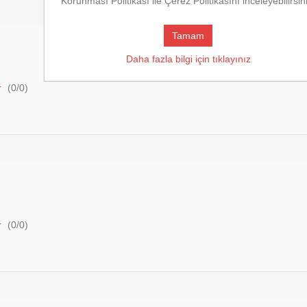
Korunması Politikası ile Çerez Politikasını inceleyebilirsin
Tamam
Daha fazla bilgi için tıklayınız
r
(
0
/
0
)
r
(
0
/
0
)