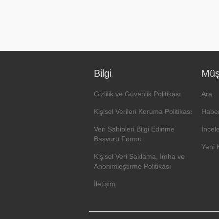
Bilgi
Müşt
Gizlilik ve Güvenlik Politikası
Ara
Kişisel Verileri Koruma Politikası
Haber
Veri Sahipleri Bilgi Edinme
İncel
Başvuru Formu
Yeni 
Kişisel Veri Saklama, İmha ve
Anonimleştirme Politikası
İletişim