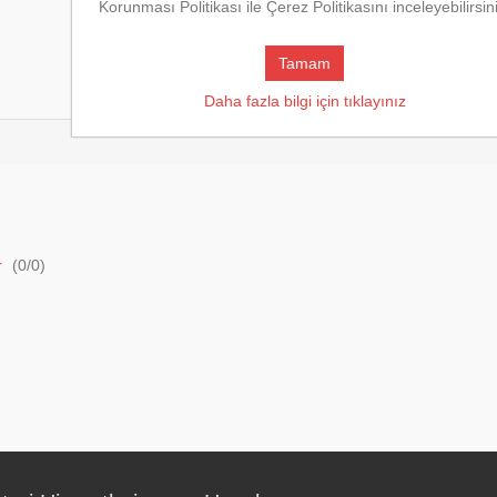
Korunması Politikası ile Çerez Politikasını inceleyebilirsin
Tamam
Mevcut değerlendirmeler
Daha fazla bilgi için tıklayınız
r
(
0
/
0
)