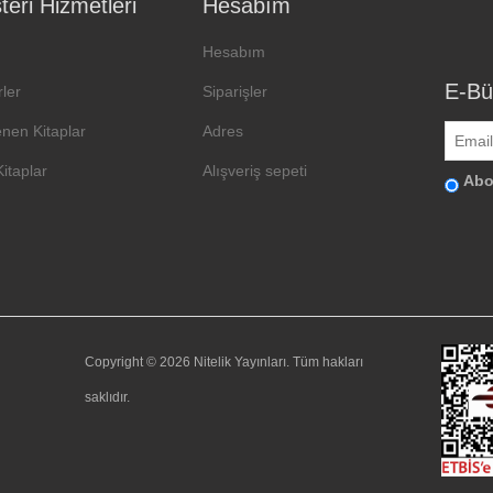
eri Hizmetleri
Hesabım
Hesabım
E-Bü
ler
Siparişler
enen Kitaplar
Adres
Kitaplar
Alışveriş sepeti
Abo
Copyright © 2026 Nitelik Yayınları. Tüm hakları
saklıdır.