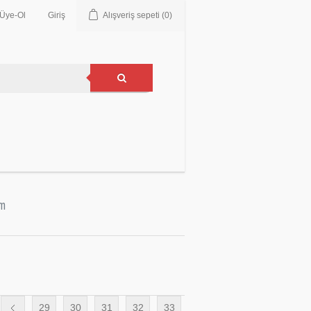
Üye-Ol
Giriş
Alışveriş sepeti
(0)
im
29
30
31
32
33