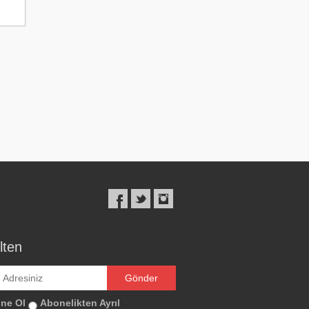
lten
ne Ol
Abonelikten Ayrıl