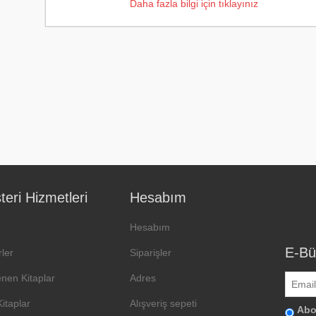
Daha fazla bilgi için tıklayınız
eri Hizmetleri
Hesabım
Hesabım
E-Bü
ler
Siparişler
enen Kitaplar
Adres
Kitaplar
Alışveriş sepeti
Abo