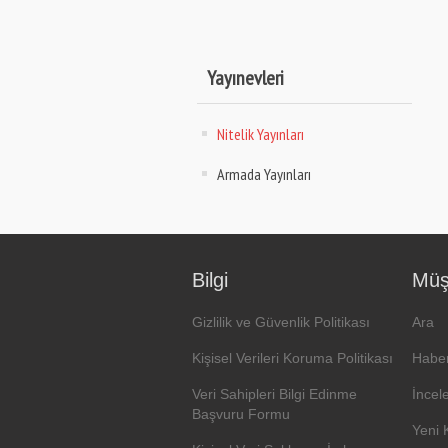
Yayınevleri
Nitelik Yayınları
Armada Yayınları
Bilgi
Müşt
Gizlilik ve Güvenlik Politikası
Ara
Kişisel Verileri Koruma Politikası
Haber
Veri Sahipleri Bilgi Edinme
İncel
Başvuru Formu
Yeni 