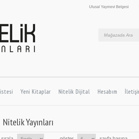
Ulusal Yayınevi Belgesi
istesi
Yeni Kitaplar
Nitelik Dijital
Hesabım
İletiş
Nitelik Yayınları
sırala
göster
sayfa başına