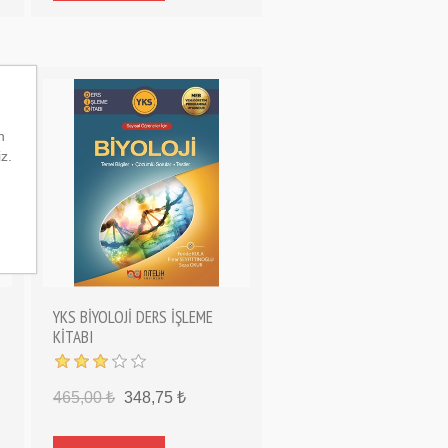
n
iz.
YKS BİYOLOJİ DERS İŞLEME
KİTABI
465,00 ₺
348,75 ₺