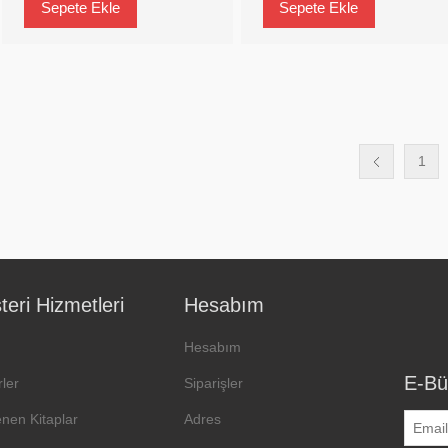
1
eri Hizmetleri
Hesabım
Hesabım
E-Bü
ler
Siparişler
enen Kitaplar
Adres