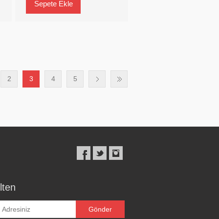
2
3
4
5
lten