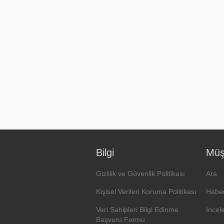
Bilgi
Müşt
Gizlilik ve Güvenlik Politikası
Ara
Kişisel Verileri Koruma Politikası
Haber
Veri Sahipleri Bilgi Edinme
İncel
Başvuru Formu