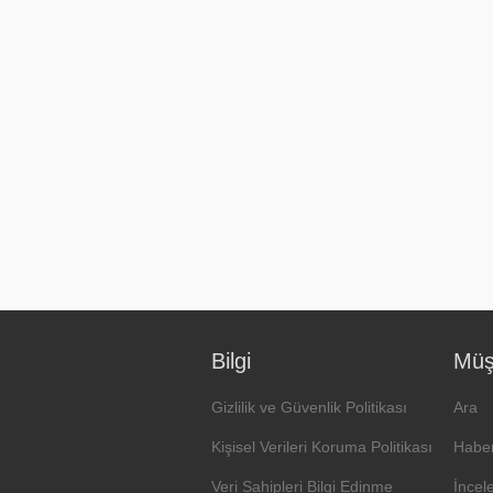
Bilgi
Müşt
Gizlilik ve Güvenlik Politikası
Ara
Kişisel Verileri Koruma Politikası
Haber
Veri Sahipleri Bilgi Edinme
İncel