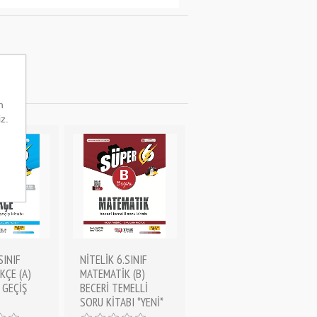
n
iz.
SINIF
NİTELİK 6.SINIF
KÇE (A)
MATEMATİK (B)
 GEÇİŞ
BECERİ TEMELLİ
SORU KİTABI *YENİ*