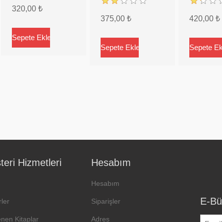
320,00 ₺
375,00 ₺
420,00 ₺
eri Hizmetleri
Hesabım
Hesabım
E-Bü
ler
Siparişler
enen Kitaplar
Adres