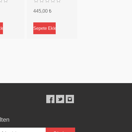
445,00 ₺
lten