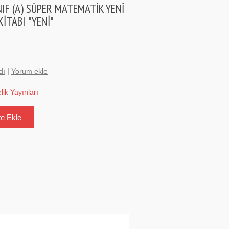
NIF (A) SÜPER MATEMATİK YENİ
KİTABI *YENİ*
dı
|
Yorum ekle
elik Yayınları