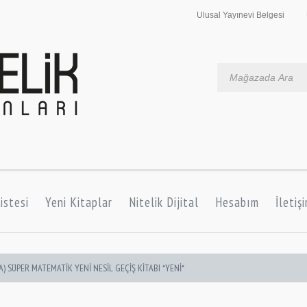
Ulusal Yayınevi Belgesi
istesi
Yeni Kitaplar
Nitelik Dijital
Hesabım
İletiş
 (A) SÜPER MATEMATİK YENİ NESİL GEÇİŞ KİTABI *YENİ*