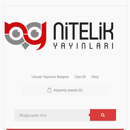
Ulusal Yayınevi Belgesi
Üye-Ol
Giriş
Alışveriş sepeti
(0)