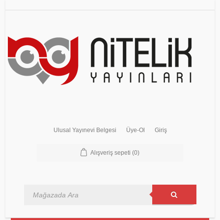
Ulusal Yayınevi Belgesi
Üye-Ol
Giriş
Alışveriş sepeti
(0)