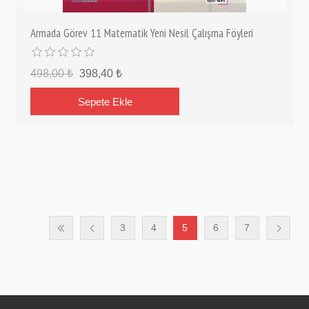
Armada Görev 11 Matematik Yeni Nesil Çalışma Föyleri
498,00 ₺
398,40 ₺
3
4
5
6
7