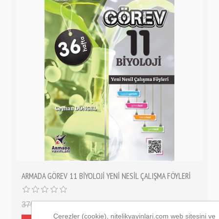
ARMADA GÖREV 11 BİYOLOJİ YENİ NESİL ÇALIŞMA FÖYLERİ
379,00 ₺
303,20 ₺
Çerezler (cookie), nitelikyayinlari.com web sitesini ve